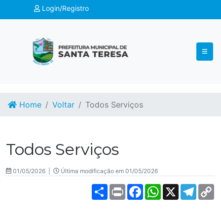
Login/Registro
Home
Voltar
Todos Serviços
Todos Serviços
01/05/2026 |
Última modificação em 01/05/2026
Share
Print
Facebook
WhatsApp
X
Teleg
C
L