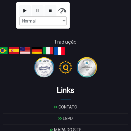
▶️
⏸️
⏹️
Tradução:
Links
CONTATO
LGPD
MAPA DO SITE