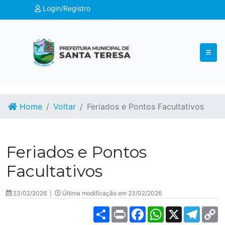
Login/Registro
Home
Voltar
Feriados e Pontos Facultativos
Feriados e Pontos
Facultativos
23/02/2026 |
Última modificação em 23/02/2026
Share
Print
Facebook
WhatsApp
X
Teleg
C
L