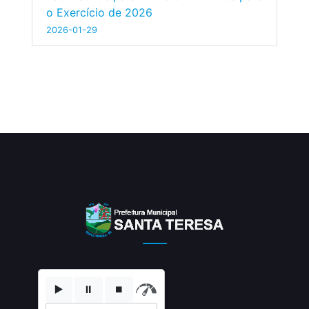
o Exercício de 2026
2026-01-29
▶️
⏸️
⏹️