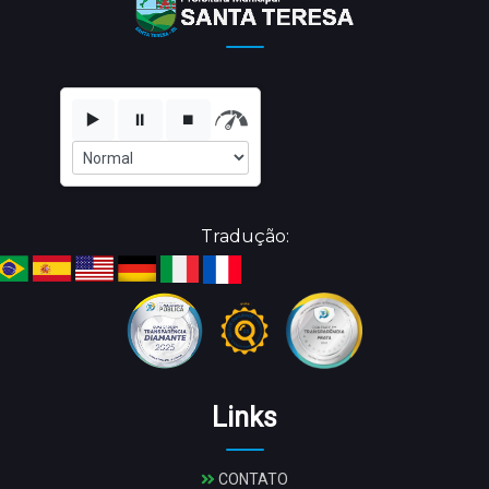
▶️
⏸️
⏹️
Tradução:
Links
CONTATO