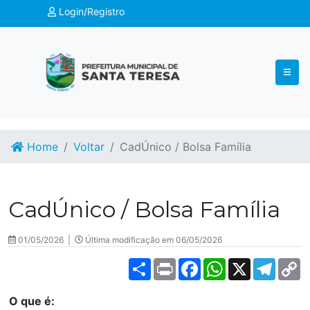
Login/Registro
Home
Voltar
CadÚnico / Bolsa Família
CadÚnico / Bolsa Família
01/05/2026 |
Última modificação em 06/05/2026
Share
Print
Facebook
WhatsApp
X
Teleg
C
L
O que é: