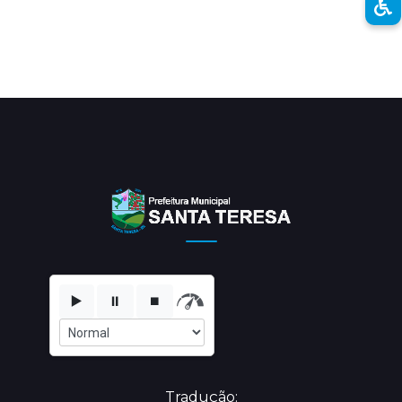
▶️
⏸️
⏹️
Tradução: