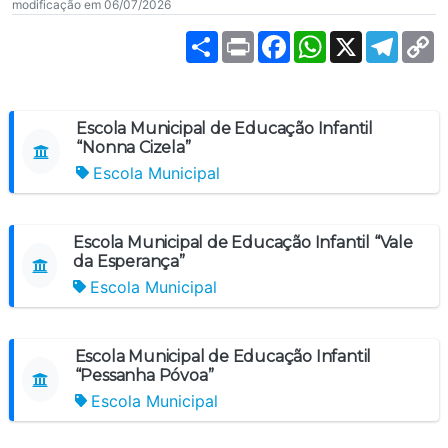
modificação em 06/07/2026
Share
Print
Facebook
WhatsApp
X
Teleg
C
L
Escola Municipal de Educação Infantil
“Nonna Cizela”
Escola Municipal
Escola Municipal de Educação Infantil “Vale
da Esperança”
Escola Municipal
Escola Municipal de Educação Infantil
“Pessanha Póvoa”
Escola Municipal