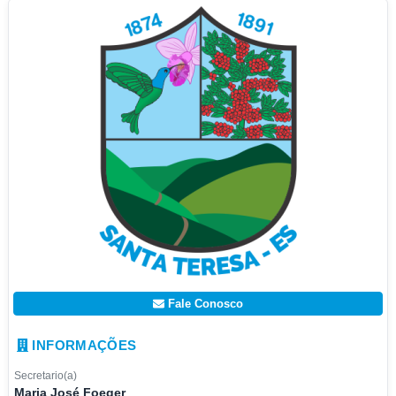
Fale Conosco
INFORMAÇÕES
Secretario(a)
Maria José Foeger