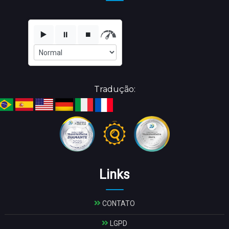
▶️
⏸️
⏹️
Tradução:
Links
CONTATO
LGPD