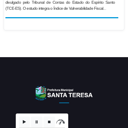
divulgado pelo Tribunal de Contas do Estado do Espírito Santo
(TCE-ES). O estudo integra o Índice de Vulnerabilidade Fiscal...
▶️
⏸️
⏹️