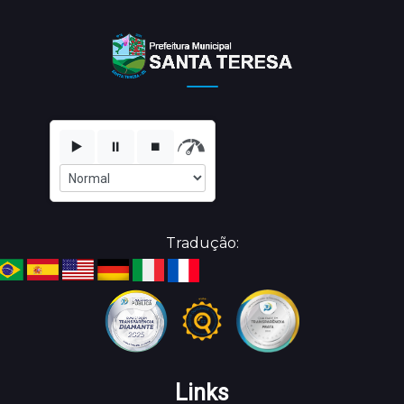
▶️
⏸️
⏹️
Tradução:
Links