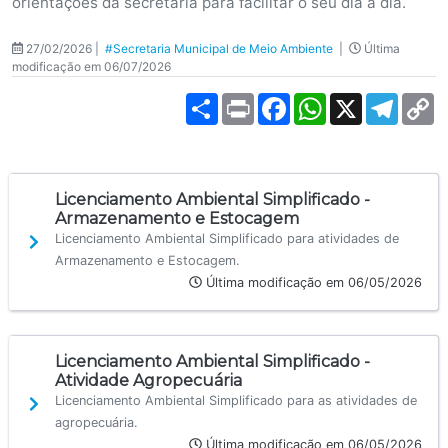
orientações da secretaria para facilitar o seu dia a dia.
27/02/2026 |
#Secretaria Municipal de Meio Ambiente
|
Última
modificação em 06/07/2026
Share
Print
Facebook
WhatsApp
X
Teleg
C
L
Licenciamento Ambiental Simplificado -
Armazenamento e Estocagem
Licenciamento Ambiental Simplificado para atividades de
Armazenamento e Estocagem.
Última modificação em 06/05/2026
Licenciamento Ambiental Simplificado -
Atividade Agropecuária
Licenciamento Ambiental Simplificado para as atividades de
agropecuária.
Última modificação em 06/05/2026