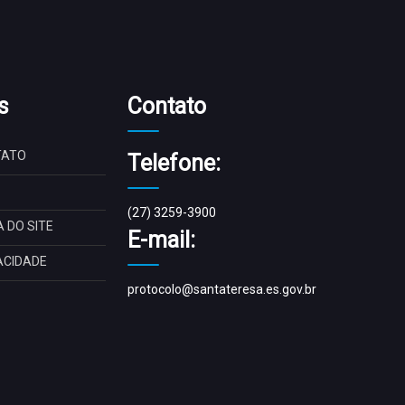
s
Contato
TATO
Telefone:
(27) 3259-3900
 DO SITE
E-mail:
ACIDADE
protocolo@santateresa.es.gov.br