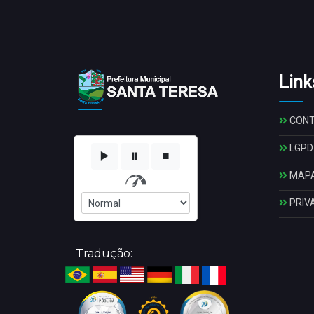
Link
CON
LGPD
▶️
⏸️
⏹️
MAPA
PRIV
Tradução: