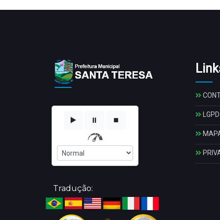
Link
CON
LGPD
▶️
⏸️
⏹️
MAPA
PRIV
Tradução: