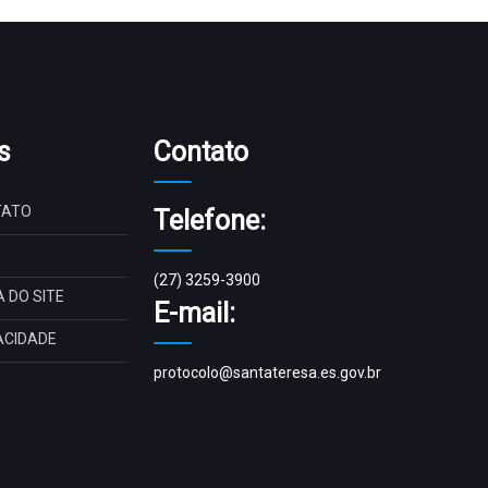
s
Contato
TATO
Telefone:
(27) 3259-3900
 DO SITE
E-mail:
ACIDADE
protocolo@santateresa.es.gov.br