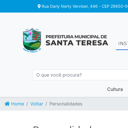
Rua Darly Nerty Vervloet, 446 - CEP 29650-0
IN
Cultura
Home
Voltar
Personalidades