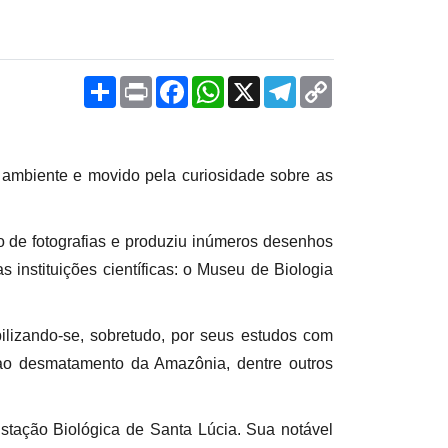
Share
Print
Facebook
WhatsApp
X
Telegram
Copy
Link
 ambiente e movido pela curiosidade sobre as
 de fotografias e produziu inúmeros desenhos
 instituições científicas: o Museu de Biologia
bilizando-se, sobretudo, por seus estudos com
e ao desmatamento da Amazônia, dentre outros
stação Biológica de Santa Lúcia. Sua notável