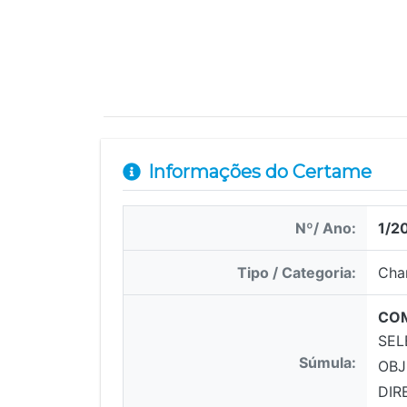
Informações do Certame
Nº/ Ano:
1/2
Tipo / Categoria:
Cha
COM
SE
Súmula:
OBJ
DIR