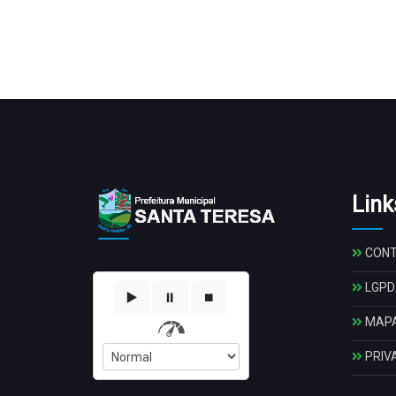
Link
CON
LGPD
▶️
⏸️
⏹️
MAPA
PRIV