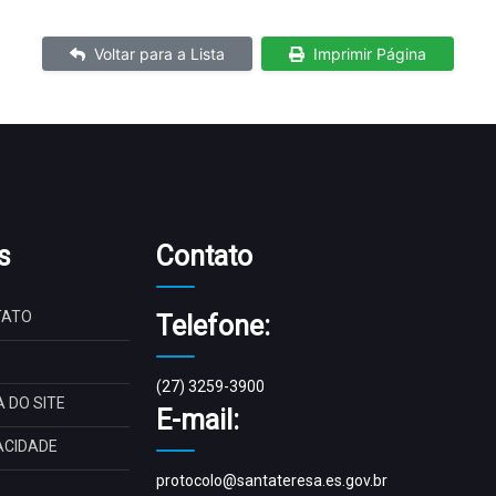
Voltar para a Lista
Imprimir Página
s
Contato
TATO
Telefone:
(27) 3259-3900
 DO SITE
E-mail:
ACIDADE
protocolo@santateresa.es.gov.br