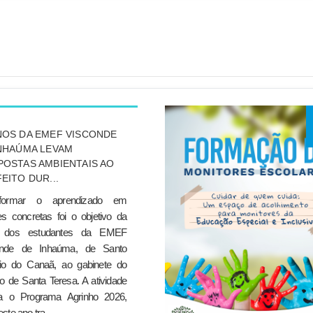
NOS DA EMEF VISCONDE
NHAÚMA LEVAM
OSTAS AMBIENTAIS AO
EITO DUR...
sformar o aprendizado em
des concretas foi o objetivo da
ta dos estudantes da EMEF
onde de Inhaúma, de Santo
io do Canaã, ao gabinete do
ito de Santa Teresa. A atividade
ra o Programa Agrinho 2026,
ste ano tra...