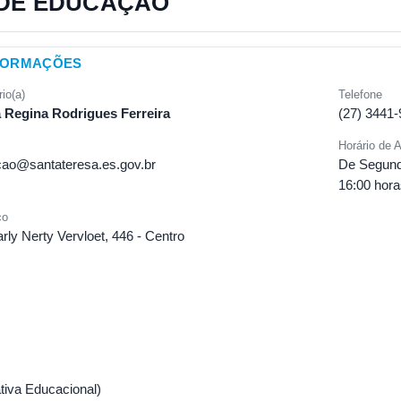
 DE EDUCAÇÃO
FORMAÇÕES
io(a)
Telefone
 Regina Rodrigues Ferreira
(27) 3441
Horário de 
ao@santateresa.es.gov.br
De Segunda
16:00 hora
ço
ly Nerty Vervloet, 446 - Centro
tiva Educacional)