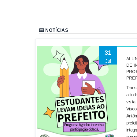
NOTÍCIAS
31
ALU
Jul
DE I
PROP
PREF
Tran
atitu
visi
Visc
Antôn
prefe
integ
que ne