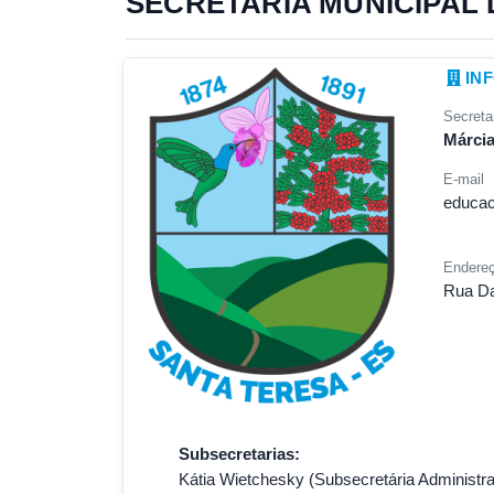
SECRETARIA MUNICIPAL
IN
Secretar
Márcia
E-mail
educac
Endere
Rua Dar
Subsecretarias:
Kátia Wietchesky (Subsecretária Administra