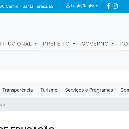
Login/Registro
00 Centro - Santa Teresa/ES
STITUCIONAL
PREFEITO
GOVERNO
PO
Transparência
Turismo
Serviços e Programas
Com
ção