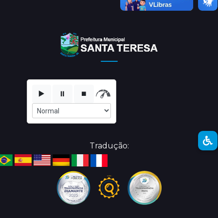
▶️
⏸️
⏹️
Tradução: