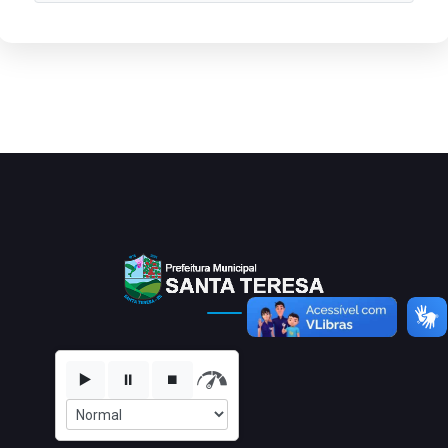
▶️
⏸️
⏹️