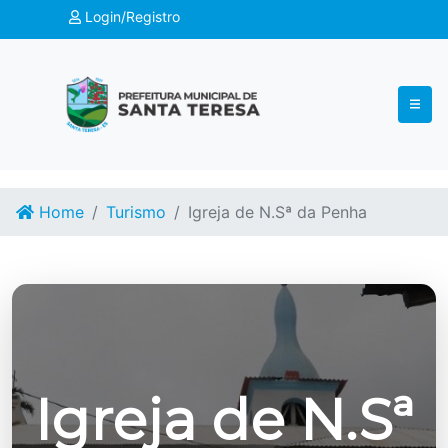
Login/Registro
Home
Turismo
Igreja de N.Sª da Penha
Igreja de N.Sª