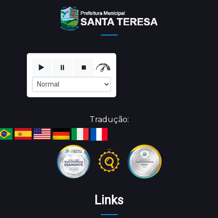
▶️
⏸️
⏹️
Tradução:
Links